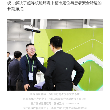
统，解决了超导核磁环境中精准定位与患者安全转运的
长期痛点。
医疗器械名称：放射治疗患者光学定位系统
医疗器械生产企业：广州KU酷游医疗器材股份有限公司
医疗器械注册证号：国械注准20243050071
医疗器械广告批准文号：粤械广审(文)第290108-02353号