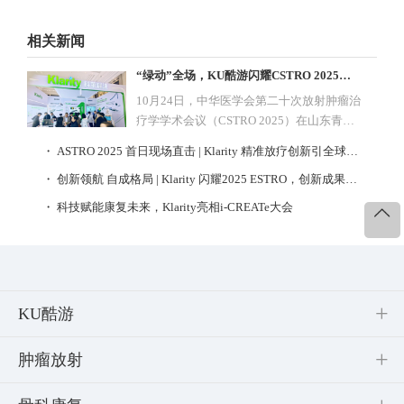
相关新闻
“绿动”全场，KU酷游闪耀CSTRO 2025开幕日
10月24日，中华医学会第二十次放射肿瘤治
疗学学术会议（CSTRO 2025）在山东青岛
正式拉开序幕。
・ ASTRO 2025 首日现场直击 | Klarity 精准放疗创新引全球瞩目
・ 创新领航 自成格局 | Klarity 闪耀2025 ESTRO，创新成果引领行业新风向
・ 科技赋能康复未来，Klarity亮相i-CREATe大会
KU酷游
肿瘤放射