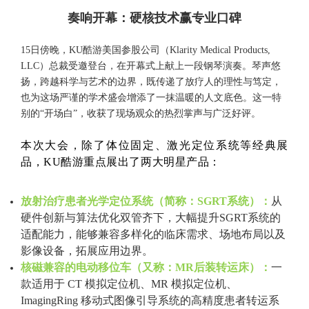
奏响开幕：硬核技术赢专业口碑
15日傍晚，KU酷游美国参股公司（Klarity Medical Products,
LLC）总裁受邀登台，在开幕式上献上一段钢琴演奏。琴声悠
扬，跨越科学与艺术的边界，既传递了放疗人的理性与笃定，
也为这场严谨的学术盛会增添了一抹温暖的人文底色。这一特
别的“开场白”，收获了现场观众的热烈掌声与广泛好评。
本次大会，除了体位固定、激光定位系统等经典展
品，KU酷游重点展出了两大明星产品：
放射治疗患者光学定位系统（简称：SGRT系统）：
从
硬件创新与算法优化双管齐下，大幅提升SGRT系统的
适配能力，能够兼容多样化的临床需求、场地布局以及
影像设备，拓展应用边界。
核磁兼容的电动移位车（又称：MR后装转运床）：
一
款适用于 CT 模拟定位机、MR 模拟定位机、
ImagingRing 移动式图像引导系统的高精度患者转运系